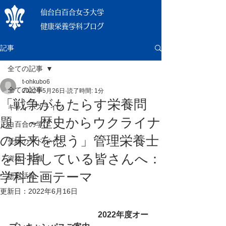
仙台白百合女子大学
健康栄養学科ブログ
記事
全ての記事
t-ohkubo6
全ての記事
2022年5月26日
読了時間: 1分
「戦争がもたらす栄養問
キャンパスライフ
題 ～歴史からウクライナ
白百合の学び
の未来を想う」管理栄養士
受験のアドバイス
を目指している皆さんへ：
資格・就職
学科企画テーマ
研究活動
更新日：
2022年6月16日
　　　　　　　　　　　2022年度オー