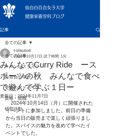
仙台白百合女子大学
健康栄養学科ブログ
記事
全ての記事
t-ohkubo6
全ての記事
2024年10月17日
読了時間: 1分
みんなでCurry Ride ース
キャンパスライフ
ポーツの秋 みんなで食べ
白百合の学び
て遊んで学ぶ１日ー
受験のアドバイス
更新日：
2024年11月7日
資格・就職
　2024年10月14日（月）
に開催された
研究活動
イベントに参加しました。前日の準備
から当日の販売まで楽しく頑張りまし
た。スパイスの魅力を改めて学べたイ
ベントでした。