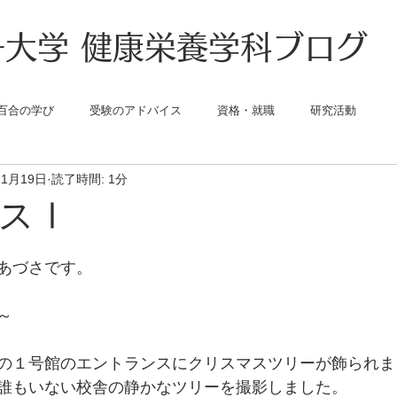
大学 健康栄養学科ブログ
百合の学び
受験のアドバイス
資格・就職
研究活動
11月19日
読了時間: 1分
マスⅠ
あづさです。
～
の１号館のエントランスにクリスマスツリーが飾られま
誰もいない校舎の静かなツリーを撮影しました。