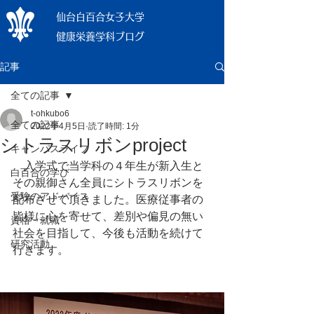
仙台白百合女子大学
健康栄養学科ブログ
記事
全ての記事
t-ohkubo6
全ての記事
2022年4月5日
読了時間: 1分
シトラスリボンproject
キャンパスライフ
　入学式で当学科の４年生が新入生と
白百合の学び
その親御さん全員にシトラスリボンを
受験のアドバイス
配布させて頂きました。医療従事者の
皆様に心を寄せて、差別や偏見の無い
資格・就職
社会を目指して、今後も活動を続けて
研究活動
行きます。