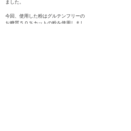
ました。
今回、使用した粉はグルテンフリーの
お糖質５０％カットの粉を使用しまし
たが、しっとりしたあじわいでした。
　　　　　　　　　　　　　　　　記
事　相澤恵美子
白百合の学び
すべて表示
最新記事