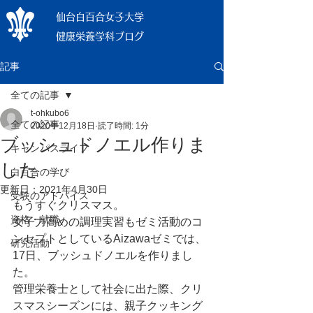
仙台白百合女子大学
健康栄養学科ブログ
記事
全ての記事
t-ohkubo6
全ての記事
2020年12月18日
読了時間: 1分
ブッシュドノエル作りま
キャンパスライフ
した
白百合の学び
更新日：
2021年4月30日
受験のアドバイス
もうすぐクリスマス。
資格・就職
女子力高めの調理実習もゼミ活動のコ
ンセプトとしているAizawaゼミでは、
研究活動
17日、ブッシュドノエルを作りまし
た。
管理栄養士として社会に出た際、クリ
スマスシーズンには、親子クッキング