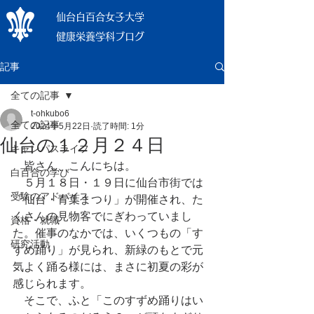
仙台白百合女子大学
健康栄養学科ブログ
記事
全ての記事
t-ohkubo6
全ての記事
2024年5月22日
読了時間: 1分
仙台の１２月２４日
キャンパスライフ
　皆さん、こんにちは。
白百合の学び
　５月１８日・１９日に仙台市街では
受験のアドバイス
「仙台・青葉まつり」が開催され、た
くさんの見物客でにぎわっていまし
資格・就職
た。催事のなかでは、いくつもの「す
研究活動
ずめ踊り」が見られ、新緑のもとで元
気よく踊る様には、まさに初夏の彩が
感じられます。
　そこで、ふと「このすずめ踊りはい