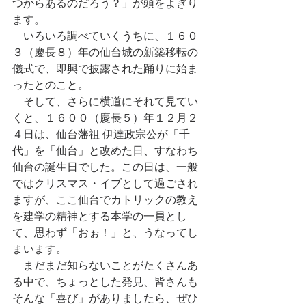
つからあるのだろう？」が頭をよぎり
ます。
　いろいろ調べていくうちに、１６０
３（慶長８）年の仙台城の新築移転の
儀式で、即興で披露された踊りに始ま
ったとのこと。
　そして、さらに横道にそれて見てい
くと、１６００（慶長５）年１２月２
４日は、仙台藩祖 伊達政宗公が「千
代」を「仙台」と改めた日、すなわち
仙台の誕生日でした。この日は、一般
ではクリスマス・イブとして過ごされ
ますが、ここ仙台でカトリックの教え
を建学の精神とする本学の一員とし
て、思わず「おぉ！」と、うなってし
まいます。
　まだまだ知らないことがたくさんあ
る中で、ちょっとした発見、皆さんも
そんな「喜び」がありましたら、ぜひ