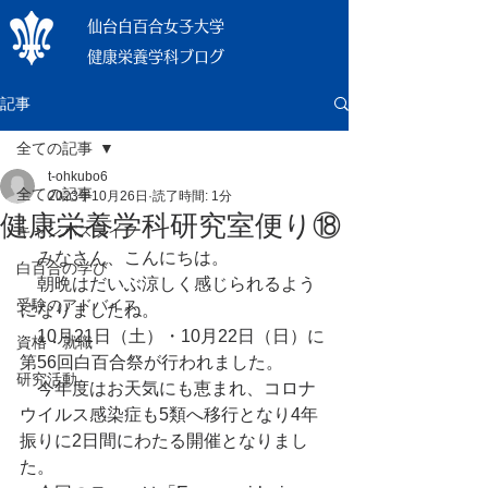
仙台白百合女子大学
健康栄養学科ブログ
記事
全ての記事
t-ohkubo6
全ての記事
2023年10月26日
読了時間: 1分
健康栄養学科研究室便り⑱
キャンパスライフ
　みなさん、こんにちは。
白百合の学び
　朝晩はだいぶ涼しく感じられるよう
受験のアドバイス
になりましたね。
　10月21日（土）・10月22日（日）に
資格・就職
第56回白百合祭が行われました。
研究活動
　今年度はお天気にも恵まれ、コロナ
ウイルス感染症も5類へ移行となり4年
振りに2日間にわたる開催となりまし
た。