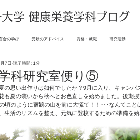
大学 健康栄養学科ブログ
百合の学び
受験のアドバイス
資格・就職
研究活動
9月7日
読了時間: 1分
学科研究室便り⑤
夏の思い出作りは如何でしたか？9月に入り、キャンパ
花も夏の装いから秋へとお色直しを始めました。後期授
もの頃のように宿題の山を前に大慌て！！･･･なんてこと
、生活のリズムを整え、元気に登校するための準備を始