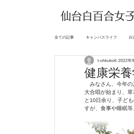
仙台白百合女子
全ての記事
キャンパスライフ
白
t-ohkubo6
2022年
健康栄養
　みなさん、今年の
大合唱が始まり、草
と10日余り、子ど
すが、食事や睡眠等