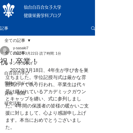
仙台白百合女子大学
健康栄養学科ブログ
記事
全ての記事
y-sasaki7
全ての記事
2022年3月22日
読了時間: 1分
祝！卒業！
キャンパスライフ
　2022年3月18日、4年生が学び舎を巣
白百合の学び
立ちました。学位記授与式は厳かな雰
受験のアドバイス
囲気の中で執り行われ、卒業生は代々
受け継がれているアカデミックガウン
資格・就職
とキャップを纏い、式に参列しまし
研究活動
た。4年間の保護者の皆様の暖かいご支
援に対しまして、心より感謝申し上げ
ます。本当におめでとうございまし
た。