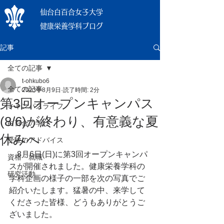
仙台白百合女子大学
健康栄養学科ブログ
記事
全ての記事
t-ohkubo6
全ての記事
2023年8月9日
読了時間: 2分
第3回オープンキャンパス
キャンパスライフ
(8/6)が終わり、有意義な夏
白百合の学び
休みへ
受験のアドバイス
    8月6日(日)に第3回オープンキャンパ
資格・就職
スが開催されました。健康栄養学科の
研究活動
学科企画の様子の一部を次の写真でご
紹介いたします。猛暑の中、来学して
くださった皆様、どうもありがとうご
ざいました。