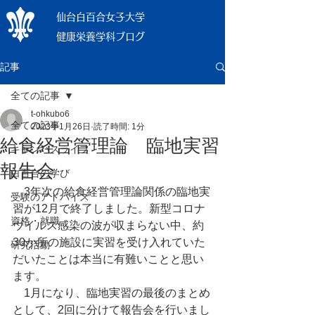
仙台白百合女子大学
健康栄養学科ブログ
記事
全ての記事
t-ohkubo6
全ての記事
2023年1月26日
読了時間: 1分
給食経営管理論 臨地実習
キャンパスライフ
報告会
白百合の学び
　3年次の給食経営管理論関係の臨地実
受験のアドバイス
習が12月で終了しました。新型コロナ
資格・就職
ウイルス感染の波が収まらない中、約
30か所の施設に実習を受け入れていた
研究活動
だいたことは本当に有難いことと思い
ます。
　1月になり、臨地実習の最後のまとめ
として、2回に分けて報告会を行いまし