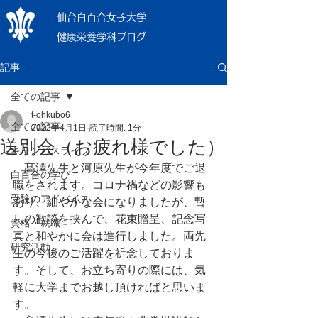
仙台白百合女子大学
健康栄養学科ブログ
記事
全ての記事
t-ohkubo6
全ての記事
2022年4月1日
読了時間: 1分
送別会（お疲れ様でした）
キャンパスライフ
　髙澤先生と河原先生が今年度でご退
白百合の学び
職をされます。コロナ禍などの影響も
受験のアドバイス
あり、細やかな会になりましたが、暫
しの歓談を挟んで、花束贈呈、記念写
資格・就職
真と和やかに会は進行しました。両先
研究活動
生の今後のご活躍を祈念しておりま
す。そして、お立ち寄りの際には、気
軽に大学までお越し頂ければと思いま
す。