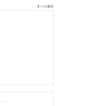
すべて表示
栄養学科研究室便り
は、創立６０周年記念として