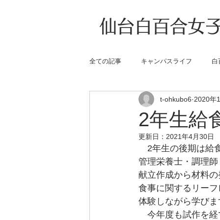
仙台白百合女子
全ての記事
キャンパスライフ
白
t-ohkubo6
2020年
2年生給
更新日：
2021年4月30日
　2年生の後期は給
管理栄養士・調理師
献立作成から材料の
食事に関するリーフ
体験しながら学びま
　今年度も試作を経