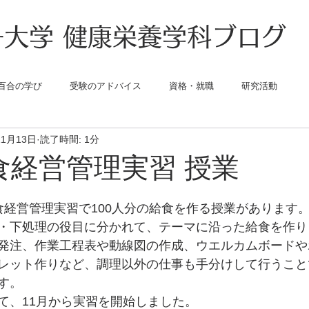
大学 健康栄養学科ブログ
百合の学び
受験のアドバイス
資格・就職
研究活動
11月13日
読了時間: 1分
食経営管理実習 授業
食経営管理実習で100人分の給食を作る授業があります
・下処理の役目に分かれて、テーマに沿った給食を作り
発注、作業工程表や動線図の作成、ウエルカムボードや
レット作りなど、調理以外の仕事も手分けして行うこと
す。
て、11月から実習を開始しました。