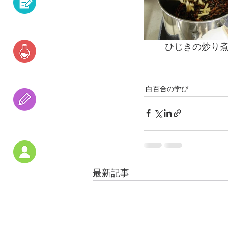
資格・就職
　ひじきの炒り煮
研究活動
白百合の学び
受験の
アドバイス
最新記事
教員紹介