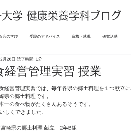
大学 健康栄養学科ブログ
百合の学び
受験のアドバイス
資格・就職
研究活動
12月28日
読了時間: 1分
食経営管理実習 授業
食経営管理実習では、毎年各県の郷土料理を１つ献立に
崎県の郷土料理です。
本一の食べ物がたくさんあるそうです。
おいしくできました。
日：宮崎県の郷土料理 献立　2年B組