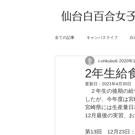
仙台白百合女子
全ての記事
キャンパスライフ
白
t-ohkubo6
2020年
2年生給
更新日：
2021年4月30日
　２年生の後期の給
したが、今年度は宮
宮崎県には生産量日
12月最後の実習、
第13回　12月23