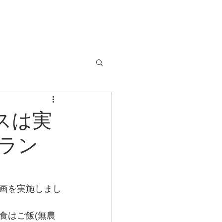
スは実
ラン
画を実施しまし
食はご飯(無農