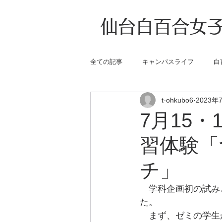
仙台白百合女子
全ての記事
キャンパスライフ
白
t-ohkubo6
2023年
7月15
習体験「
チ」
　学科企画初の試み
た。
　まず、ゼミの学生