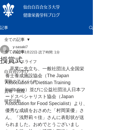
仙台白百合女子大学
健康栄養学科ブログ
記事
全ての記事
y-sasaki7
全ての記事
2022年3月22日
読了時間: 1分
授賞式
キャンパスライフ
　卒業に先立ち、一般社団法人全国栄
白百合の学び
養士養成施設協会（The Japan 
受験のアドバイス
Association of Dietitian Training 
Institution）並びに公益社団法人日本フ
資格・就職
ードスペシャリスト協会（Japan 
研究活動
Association for Food Specialist）より、
優秀な成績をおさめた「村岡茉優」さ
ん、「浅野莉々佳」さんに表彰状が送
られました。おめでとうございまし