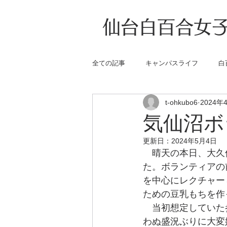
仙台白百合女子
全ての記事
キャンパスライフ
白
t-ohkubo6
2024年
気仙沼ボ
更新日：
2024年5月4日
　晴天の本日、大久
た。ボランティアの
を中心にレクチャー
ための豆乳もちを作
　当初想定していた
わぬ盛況ぶりに大変