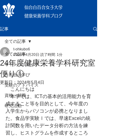
仙台白百合女子大学
健康栄養学科ブログ
記事
全ての記事
t-ohkubo6
全ての記事
2024年4月20日
読了時間: 1分
24年度健康栄養学科研究室
キャンパスライフ
便り①
白百合の学び
更新日：
2024年5月4日
受験のアドバイス
　こんにちは
資格・就職
　本学では、
ICTの基本的活用能力を育
成すること等を目的として、今年度の
研究活動
入学生からパソコンが必携となりまし
た。食品学実験Ⅰでは、早速Excelの統
計関数を用いたデータ分析の方法を練
習し、ヒストグラムを作成するところ