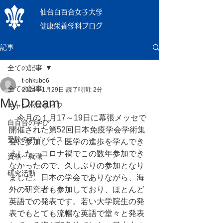
仙台白百合女子大学
健康栄養学科ブログ
記事
全ての記事
t-ohkubo6
全ての記事
2024年1月29日
読了時間: 2分
My Dream
キャンパスライフ
　今月の１月17～19日に幕張メッセで
白百合の学び
開催された第52回日本免疫学会学術集
受験のアドバイス
会に参加して、医学の進歩を学んでき
ました。コロナ禍でこの数年参加でき
資格・就職
なかったので、久しぶりの参加となり
研究活動
ました。日本の学会でありながら、海
外の研究者も参加しており、ほとんど
英語での発表です。若い大学院生の発
表でもとても流暢な英語で堂々と発表