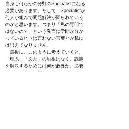
自身も何らかの分野のSpecialistになる
必要があります。そして、Specialistが
何人か組んで問題解決が図られていく
のかと思います。つまり「私の専門で
はないので」という発言は学問が分か
っているヒトは言わない言葉とか私に
は思えてなりません。
　最後に、このように考えていくと、
「理系」「文系」の垣根はなく、課題
を解決するためには何が必要か、必要
なものが自分に備わっていなければ、
その道のSpecialistである他者と組むこ
とで、解決すべき学術的問いを解いて
いくことこそが重要だと思います。
　これは、決してGeneralistになれとい
うことではなく、Specialistになるため
の専門性と問題解決に必要な論理性と
視野の広さ（Bird of View）が求められ
るのかと思います。要するに、理系だ