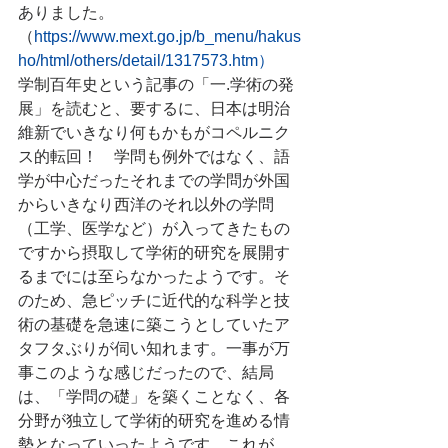
ありました。
（
https://www.mext.go.jp/b_menu/hakus
ho/html/others/detail/1317573.htm）
学制百年史という記事の「一.学術の発
展」を読むと、要するに、日本は明治
維新でいきなり何もかもがコペルニク
ス的転回！　学問も例外ではなく、語
学が中心だったそれまでの学問が外国
からいきなり西洋のそれ以外の学問
（工学、医学など）が入ってきたもの
ですから摂取して学術的研究を展開す
るまでには至らなかったようです。そ
のため、急ピッチに近代的な科学と技
術の基礎を急速に築こうとしていたア
タフタぶりが伺い知れます。一事が万
事このような感じだったので、結局
は、「学問の礎」を築くことなく、各
分野が独立して学術的研究を進める情
勢となっていったようです。これが、