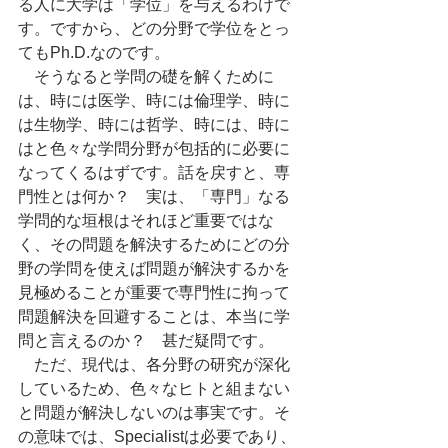
る人に大学は「学位」を与えるわけで
す。ですから、どの分野で学位をとっ
てもPh.D.なのです。
　そうなると学問の礎を解くために
は、時には医学、時には倫理学、時に
は生物学、時には哲学、時には、時に
はと色々な学問分野が包括的に必要に
なってくるはずです。話を戻すと、専
門性とは何か？　実は、「専門」なる
学問的な垣根はそれほど重要ではな
く、その問題を解決するためにどの分
野の学問を使えば問題が解決するかを
見極めることが重要で専門性に拘って
問題解決を回避することは、本当に学
問と言えるのか？　甚だ疑問です。
　ただ、現代は、各分野の研究が深化
しているため、色々なヒトと組まない
と問題が解決しないのは事実です。そ
の意味では、Specialistは必要であり、