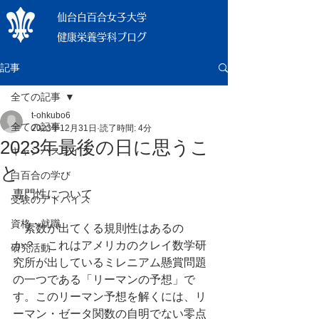
仙台白百合女子大学
健康栄養学科ブログ
記事
全ての記事
t-ohkubo6
全ての記事
2023年12月31日
読了時間: 4分
2023年最後の日に思うこ
キャンパスライフ
と
白百合の学び
専門性について
受験のアドバイス
資格・就職
　素数が出てくる規則性はあるの
か？　これはアメリカのクレイ数学研
研究活動
究所が出しているミレニアム懸賞問題
の一つである「リーマンの予想」で
す。このリーマン予想を解くには、リ
ーマン・ゼータ関数の自明でない零点